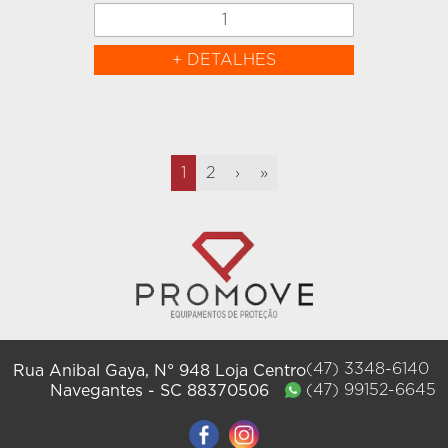
+ DETALHES
1
2
›
»
47
3348-6140
Rua Anibal Gaya,
N° 948
Loja
Centro
Navegantes
SC
88370506
47
99152-6645